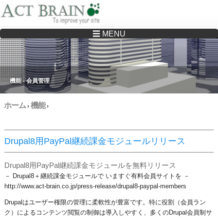
☰ MENU
Drupalサイトの制作・保守をどこに頼んでいいか分からない方へ…まずはご相談く
ださい
機能 - 会員管理
ホーム
機能
›
›
Drupal8用PayPal継続課金モジュールリリース
Drupal8用PayPal継続課金モジュールを無料リリース
－ Drupal8＋継続課金モジュールで いますぐ有料会員サイトを －
​http://www.act-brain.co.jp/press-release/drupal8-paypal-members
Drupalはユーザー権限の管理に柔軟性が豊富です。特に役割（会員ラン
ク）によるコンテンツ閲覧の制御は導入しやすく、多くのDrupal会員制サ