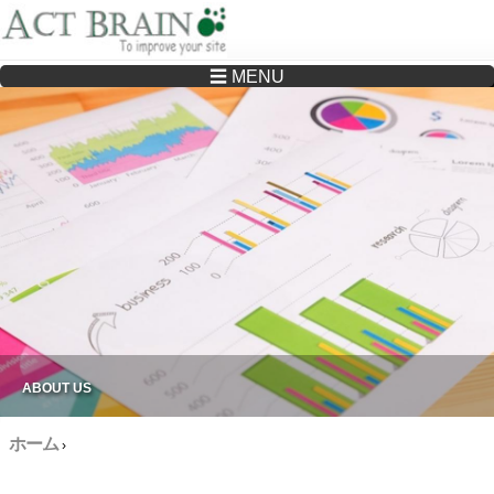
☰ MENU
Drupalサイトの制作・保守をどこに頼んでいいか分からない方へ…まずはご相談く
ださい
ABOUT US
ホーム
›