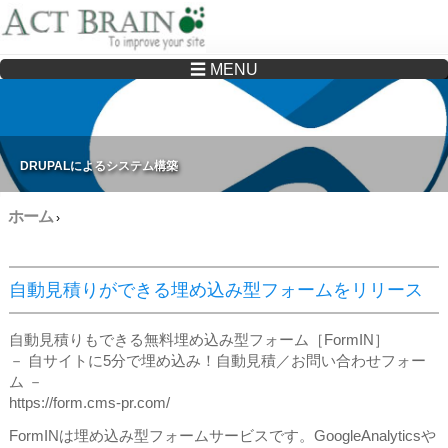
☰ MENU
Drupalサイトの制作・保守をどこに頼んでいいか分からない方へ…まずはご相談く
ださい
DRUPALによるシステム構築
ホーム
›
自動見積りができる埋め込み型フォームをリリース
自動見積りもできる無料埋め込み型フォーム［FormIN］
－ 自サイトに5分で埋め込み！自動見積／お問い合わせフォー
ム －
https://form.cms-pr.com/
FormINは埋め込み型フォームサービスです。GoogleAnalyticsや