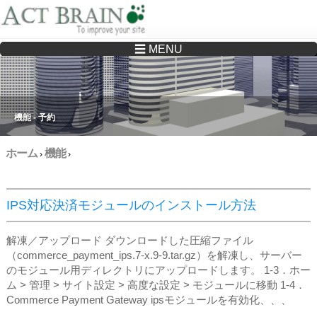
☰ MENU
Drupalサイトの制作・保守をどこに頼んでいいか分からない方へ…まずはご相談く
ださい
機能 - 予約
ホーム
機能
›
›
IPS対応決済モジュールのインストール方法
解凍／アップロード ダウンロードした圧縮ファイル
（commerce_payment_ips.7-x.9-9.tar.gz）を解凍し、サーバー
のモジュール用ディレクトリにアップロードします。 1‐3．ホー
ム > 管理 > サイト設定 > 高度な設定 > モジュールに移動 1‐4．
Commerce Payment Gateway ipsモジュールを有効化、、、