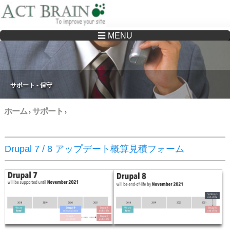
☰ MENU
Drupalサイトの制作・保守をどこに頼んでいいか分からない方へ…まずはご相談く
ださい
サポート - 保守
ホーム
サポート
›
›
Drupal 7 / 8 アップデート概算見積フォーム