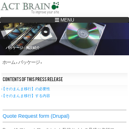
☰ MENU
Drupalサイトの制作・保守をどこに頼んでいいか分からない方へ…まずはご相談く
ださい
パッケージ - 施設紹介
ホーム
パッケージ
›
›
【そのまんま移行】の必要性
【そのまんま移行】する内容
Quote Request form (Drupal)