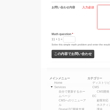
お問い合わせ内容
*
Math question
*
11 + 1 =
Solve this simple math problem and enter the result.
メインメニュー
カテゴリー
Home
ディストリビ
Services
CMS
自分で更新するホー
CMS開発
ムページ
EC
CMSへのリニューア
顧客対応
ル
ホスティ
Drupal EC開発支援
課金