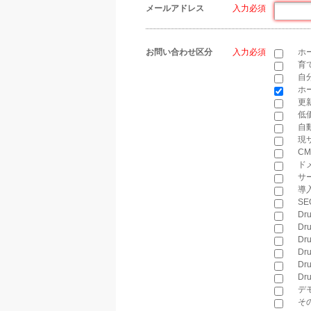
メールアドレス
*
お問い合わせ区分
*
ホ
育
自
ホ
更
低
自
現
C
ド
サ
導
S
D
Dr
Dr
Dr
Dr
Dr
デ
そ