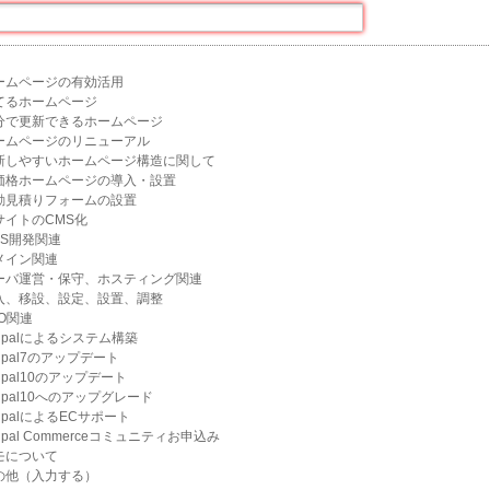
ームページの有効活用
てるホームページ
分で更新できるホームページ
ームページのリニューアル
新しやすいホームページ構造に関して
価格ホームページの導入・設置
動見積りフォームの設置
サイトのCMS化
MS開発関連
メイン関連
ーバ運営・保守、ホスティング関連
入、移設、設定、設置、調整
EO関連
rupalによるシステム構築
upal7のアップデート
upal10のアップデート
upal10へのアップグレード
upalによるECサポート
upal Commerceコミュニティお申込み
モについて
の他（入力する）