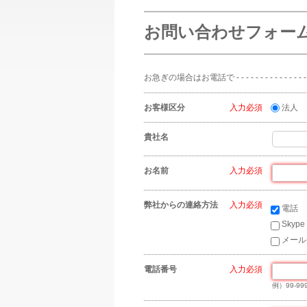
お問い合わせフォー
お急ぎの場合はお電話で - - - - - - - - - - - - - - - - - - - -
お客様区分
*
法人
貴社名
お名前
*
弊社からの連絡方法
*
電話
Skype
メール
電話番号
*
例）99-999