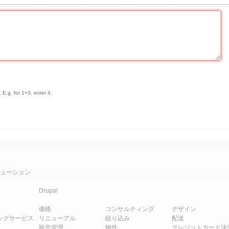
 E.g. for 1+3, enter 4.
ューション
Drupal
価格
コンサルティング
デザイン
ングサービス
リニューアル
絞り込み
配送
販売管理
物件
クレジットカード決