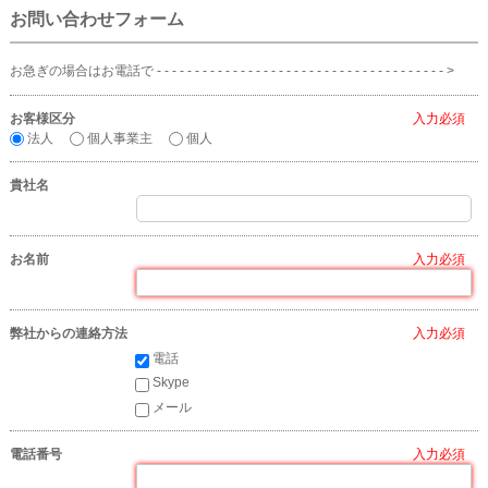
お問い合わせフォーム
お急ぎの場合はお電話で - - - - - - - - - - - - - - - - - - - - - - - - - - - - - - - - - - - - - - >
お客様区分
*
法人
個人事業主
個人
貴社名
お名前
*
弊社からの連絡方法
*
電話
Skype
メール
電話番号
*