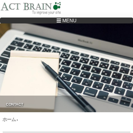
☰ MENU
Drupalサイトの制作・保守をどこに頼んでいいか分からない方へ…まずはご相談く
ださい
CONTACT
ホーム
›