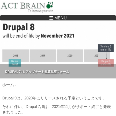
☰ MENU
Drupalサイトの制作・保守をどこに頼んでいいか分からない方へ…まずはご相談く
ださい
DRUPAL 7 / 8 アップデート概算見積フォーム
ホーム
›
Drupal 9は、2020年にリリースされる予定ということです。
それに伴い、Drupal 7, 8は、2021年11月がサポート終了と発表
されました。