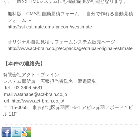
り、一般のHTMLシステムにも機能提供が可能となります。
無料版：CMS型自動見積フォーム － 自分で作れる自動見積
フォーム －
http://ssl-estimate.cms-pr.com/westimate
オリジナル自動見積りフォームシステム販売ページ
http://www.act-brain.co.jp/ec/package/drupal-original-estimate
【本件の連絡先】
有限会社アクト・ブレイン
システム部所属 広報担当者氏名 渡邉隆弘
Tel 03-3909-5681
mail watanabe@act-brain.co.jp
url http://www.act-brain.co.jp/
〒115-0055 東京都北区赤羽西1-5-1 アピレ赤羽アボード１ビ
ル 11F