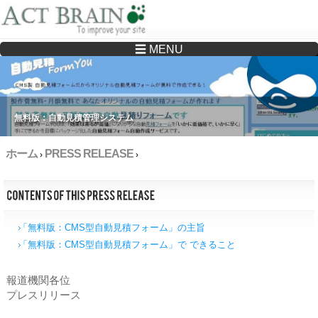
☰ MENU
Drupalサイトの制作・保守をどこに頼んでいいか分からない方へ…まずはご相談く
ださい
無料版：自動見積管理システム
ホーム
PRESS RELEASE
›
›
「無料版：CMS型自動見積フォーム」の主旨
「無料版：CMS型自動見積フォーム」で できること
報道機関各位
プレスリリース