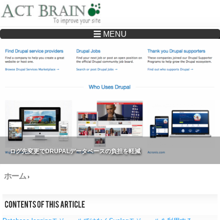
☰ MENU
Drupalサイトの制作・保守をどこに頼んでいいか分からない方へ…まずはご相談く
ださい
ログ先変更でDRUPALデータベースの負担を軽減
ホーム
›