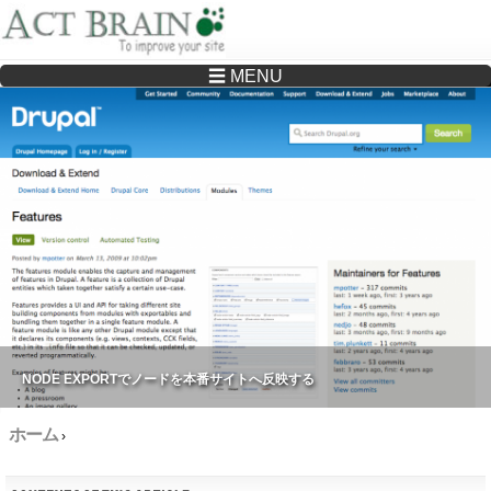
☰ MENU
Drupalサイトの制作・保守をどこに頼んでいいか分からない方へ…まずはご相談く
ださい
NODE EXPORTでノードを本番サイトへ反映する
ホーム
›