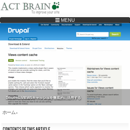
☰ MENU
Drupalサイトの制作・保守をどこに頼んでいいか分からない方へ…まずはご相談く
ださい
DRUPAL VIEWSキャッシュを徹底的に活用する
ホーム
›