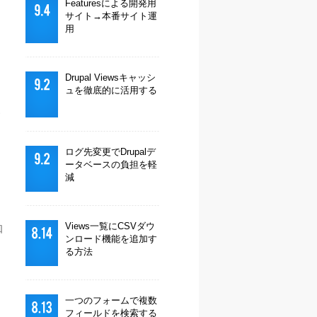
Featuresによる開発用
サイト→本番サイト運
用
Drupal Viewsキャッシ
ュを徹底的に活用する
〜
ログ先変更でDrupalデ
ータベースの負担を軽
減
Views一覧にCSVダウ
知
ンロード機能を追加す
る方法
一つのフォームで複数
フィールドを検索する