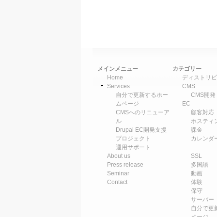
メインメニュー
カテゴリー
Home
ディストリビ
Services
CMS
自分で更新するホー
CMS開発
ムページ
EC
CMSへのリニューア
顧客対応
ル
ホスティ
Drupal EC開発支援
課金
プロジェクト
カレンダ
運用サポート
About us
SSL
Press release
多国語
Seminar
動画
Contact
体験
保守
サーバー
自分で更