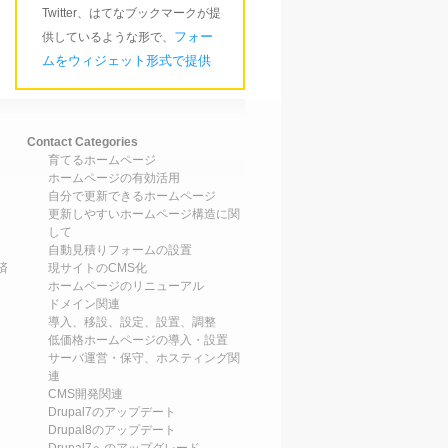
Twitter、はてなブックマークが提
フォー
供しているような形で、
ムをウィジェット形式で提供
Contact Categories
育てるホームページ
ホームページの有効活用
自分で更新できるホームページ
更新しやすいホームページ構造に関
して
自動見積りフォームの設置
済
現サイトのCMS化
ホームページのリニューアル
ドメイン関連
導入、移設、設定、設置、調整
低価格ホームページの導入・設置
サーバ運営・保守、ホスティング関
連
CMS開発関連
Drupal7のアップデート
Drupal8のアップデート