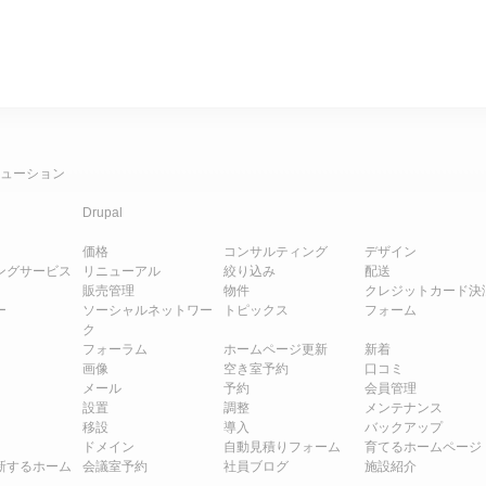
ューション
Drupal
価格
コンサルティング
デザイン
ングサービス
リニューアル
絞り込み
配送
販売管理
物件
クレジットカード決
ー
ソーシャルネットワー
トピックス
フォーム
ク
フォーラム
ホームページ更新
新着
画像
空き室予約
口コミ
メール
予約
会員管理
設置
調整
メンテナンス
移設
導入
バックアップ
ドメイン
自動見積りフォーム
育てるホームページ
新するホーム
会議室予約
社員ブログ
施設紹介